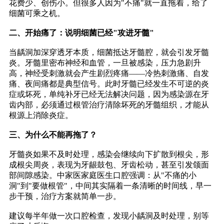
花费少、创伤小。但很多人因为"不痛"就一直拖着，给了
细菌可乘之机。
二、开始痛了：说明细菌已经"攻进牙髓"
当龋洞加深穿透牙本质，细菌抵达牙髓腔，就会引发牙髓
炎。牙髓里密布神经和血管，一旦被感染，压力急剧升
高，神经受刺激就会产生剧烈疼痛——冷热刺激痛、自发
痛、夜间痛都是典型信号。此时牙髓已经发生不可逆的炎
症或坏死，单纯补牙已经无法解决问题，因为感染源在牙
齿内部，必须通过根管治疗清除坏死的牙髓组织，才能从
根源上消除炎症。
三、为什么不能再拖了？
牙髓炎如果不及时处理，感染会继续向下扩散到根尖，形
成根尖周炎，表现为牙龈鼓包、牙齿松动，甚至引发颌面
部间隙感染。中家医家庭医生口腔强调：从"不痛的小
洞"到"要做根管"，中间其实隔着一条清晰的时间线，早一
步干预，治疗方案就简单一步。
建议每半年做一次口腔检查，发现小龋洞及时处理，别等