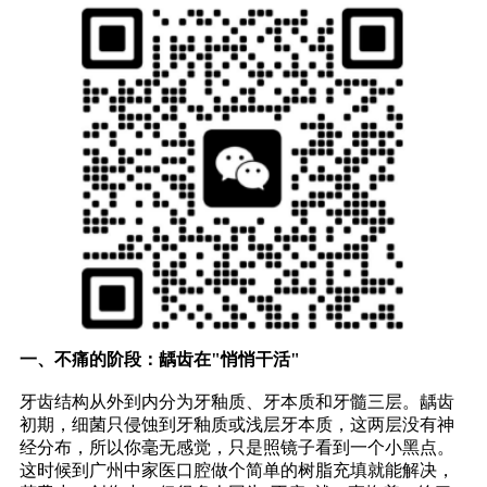
一、不痛的阶段：龋齿在"悄悄干活"
牙齿结构从外到内分为牙釉质、牙本质和牙髓三层。龋齿
初期，细菌只侵蚀到牙釉质或浅层牙本质，这两层没有神
经分布，所以你毫无感觉，只是照镜子看到一个小黑点。
这时候到广州中家医口腔做个简单的树脂充填就能解决，